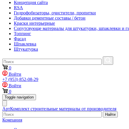
Концепция сайта
RSA
Гидрофобизаторы, очистители, пропитки
Добавки цементные составы / бетон
Краски интерьерные
Сопутсвующе материалы для штукатурки, шпаклевки и г
Топпинг
Фасад
Шпаклевка
Штукатурка
0
Войти
+7 (953) 852-08-29
Войти
0
Toggle navigation
АртКомплект
строительные материалы от производителя
Найти
Компания